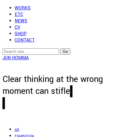
WORKS
ETC
NEWS
CV
SHOP
CONTACT
JUN HOMMA
Clear thinking at the wrong
moment can stifle
All
EXHIBITION